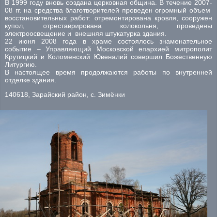
В 1999 году вновь создана церковная община. В течение 2007-
08 гг. на средства благотворителей проведен огромный объем
восстановительных работ: отремонтирована кровля, сооружен
купол, отреставрирована колокольня, проведены
электроосвещение и внешняя штукатурка здания.
22 июня 2008 года в храме состоялось знаменательное
событие – Управляющий Московской епархией митрополит
Крутицкий и Коломенский Ювеналий совершил Божественную
Литургию.
В настоящее время продолжаются работы по внутренней
отделке здания.
140618, Зарайский район, с. Зимёнки