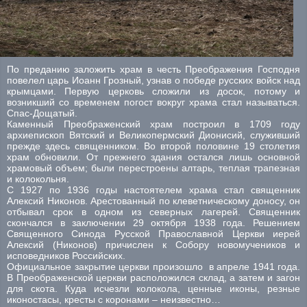
По преданию заложить храм в честь Преображения Господня
повелел царь Иоанн Грозный, узнав о победе русских войск над
крымцами. Первую церковь сложили из досок, потому и
возникший со временем погост вокруг храма стал называться.
Спас-Дощатый.
Каменный Преображенский храм построил в 1709 году
архиепископ Вятский и Великопермский Дионисий, служивший
прежде здесь священником. Во второй половине 19 столетия
храм обновили. От прежнего здания остался лишь основной
храмовый объем; были перестроены алтарь, теплая трапезная
и колокольня.
С 1927 по 1936 годы настоятелем храма стал священник
Алексий Никонов. Арестованный по клеветническому доносу, он
отбывал срок в одном из северных лагерей. Священник
скончался в заключении 29 октября 1938 года. Решением
Священного Синода Русской Православной Церкви иерей
Алексий (Никонов) причислен к Собору новомучеников и
исповедников Российских.
Официальное закрытие церкви произошло в апреле 1941 года.
В Преображенской церкви расположился склад, а затем и загон
для скота. Куда исчезли колокола, ценные иконы, резные
иконостасы, кресты с коронами – неизвестно…