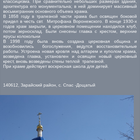
классицизма. При сравнительно небольших размерах здания,
архитектура его монументальна; в ней доминирует массивный
восьмигранник основного объема храма.
В 1858 году в трапезной части храма был освящен боковой
придел в честь свт. Митрофана Воронежского. В конце 1930-х
годов храм закрыли, в церковном помещении находился клуб,
потом зерносклад. Были снесены главка с крестом, верхние
ярусы колокольни
В 1998 году была вновь создана церковная община и
возобновились богослужения, ведутся восстановительные
работы. Устроена новая кровля над алтарем и куполом храма,
возведена главка, установлен и освящен новый церковный
крест, вновь возведены стены теплой трапезной.
При храме действует воскресная школа для детей.
140612, Зарайский район, с. Спас -Дощатый