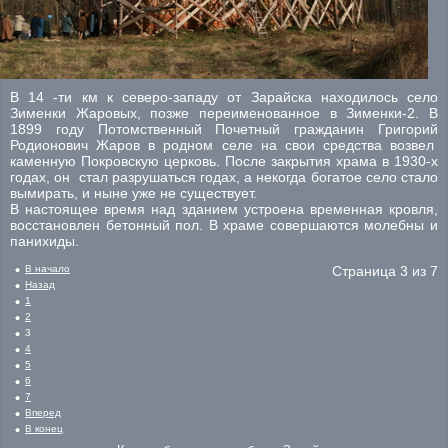
В 14 -ти км к северо-западу от Зарайска находилось село
Зименки Жаровых, позже переименованное в Зименки-2. В
1899 году Потомственный Почетный гражданин Григорий
Родионович Жаров в родном селе на свои средства возвел
каменную Покровскую церковь. После закрытия храма в 1930-х
годах, он стал разрушаться годах, а некогда богатое село стало
вымирать, и ныне уже не существует.
В настоящее время над зданием устроена временная кровля,
восстановлен бетонный пол. В храме совершаются молебны и
панихиды.
В начало
Страница 3 из 7
Назад
1
2
3
4
5
6
7
Вперед
В конец