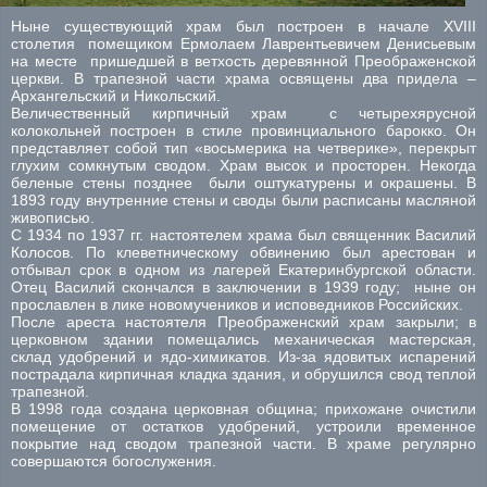
Ныне существующий храм был построен в начале XVIII
столетия помещиком Ермолаем Лаврентьевичем Денисьевым
на месте пришедшей в ветхость деревянной Преображенской
церкви. В трапезной части храма освящены два придела –
Архангельский и Никольский.
Величественный кирпичный храм с четырехярусной
колокольней построен в стиле провинциального барокко. Он
представляет собой тип «восьмерика на четверике», перекрыт
глухим сомкнутым сводом. Храм высок и просторен. Некогда
беленые стены позднее были оштукатурены и окрашены. В
1893 году внутренние стены и своды были расписаны масляной
живописью.
С 1934 по 1937 гг. настоятелем храма был священник Василий
Колосов. По клеветническому обвинению был арестован и
отбывал срок в одном из лагерей Екатеринбургской области.
Отец Василий скончался в заключении в 1939 году; ныне он
прославлен в лике новомучеников и исповедников Российских.
После ареста настоятеля Преображенский храм закрыли; в
церковном здании помещались механическая мастерская,
склад удобрений и ядо-химикатов. Из-за ядовитых испарений
пострадала кирпичная кладка здания, и обрушился свод теплой
трапезной.
В 1998 года создана церковная община; прихожане очистили
помещение от остатков удобрений, устроили временное
покрытие над сводом трапезной части. В храме регулярно
совершаются богослужения.