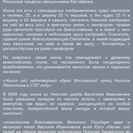
Рязанские пределы священником Евстафием.
Икона эта есть с семнадцатью изображениями чудес святителя
и полями, 25, а в ширину 20 ¼ вершков, а без чудес 15 ½ в
вышину и 10 вершков в ширину; святитель Николай изображён
на ней во весь рост, в кресчатых ризах, с омофором, правая
рука святителя простёрта на благословение, а в левой у него
евангелие, направо в небольшом кругу изображён Спаситель,
правою рукою благословляющий Святителя, а левой подающей
ему евангелие, на лево в таком же кругу – Богоматерь с
распростёртым на руках омофором.
По живописи своей икона эта принадлежит к древнему
византийскому стилю, но несомненно была неоднократно
возобновляема, что доказывается яркостью красок и надписью
на иконе:
«Чинил сей чудотворный образ Московский купец Никита
Левонтьев в 1797 году».
В 1608 году икона св. Николая царём Василием Ивановичем
была украшена окладом из чистого золота, с каменьями и
жемчугом, как видно из надписи, находящейся на особой
пластинке, прикреплённой внизу оклада, в которой вязью
написано:
«повелением Благоверного Великого Государя царя и
великого князя Василия Иоанновича всея Руси сделан сей
оклад на образе великого чудотворца Николая Зарайского во