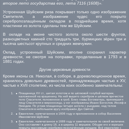
второе лето государства его, лета 7116 (1608)».
Устроенная Шуйским риза покрывает только одно изображение
Святителя, а изображение чудес его покрыто
серебропозлащённым окладом в позднейшее время, хотя
пластинки из золота сделаны тем же Шуйским.
В окладе на иконе чистого золота около шести фунтов,
разноцветных камней сто тридцать три, бурмицких зёрен три и
тысяча шестьсот крупных и средних жемчужин.
Оклад, устроенный Шуйским, вполне сохранил характер
древности, не смотря на поправки, проделанные в 1793 и в
1881 годах.
Другие церковные древности
Кроме иконы св. Николая, в соборе, в дореволюционное время,
хранилось довольно древностей, принадлежащих частью к XV,
частью к XVII столетию, из числа коих особенно замечательны:
Плащаница XV ст., шитая золотом и по шёлковой голубой материи,
наложенной на крашенину. На ней вышито серебром и шёлком пречистое
тело Спасителя, положенное в гроб. Близ главы Богоматерь, приникшая к
лицу Спасителя и мироносицы, у ног изображены Иоанн Богослов, Иосиф и
Никодим. По углам плащаницы четыре ангела с рындами, над телом
Спасителя в небольшом кругу изображён Дух Святой.
Евангелие, напечатанное в 1606 году и приложенное в собор Василием
Ивановичем Шуйским.
Евангелие, напечатанное в 1689 году и замечательное по своей величине.
Оно составляет в длину 16, а в ширину 11 вершков. Ободки его и корешок
покрыты массивным серебряно-позолачённым окладом. Всё евангелие с