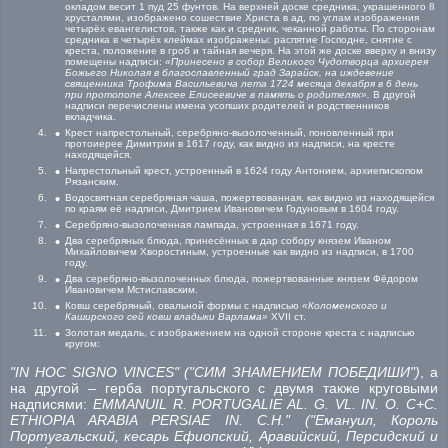
окладом весит 1 пуд 25 фунтов. На верхней доске средника, украшенного 8
хрусталями, изображено сошествие Христа в ад, по углам изображения
четырёх евангелистов, также как и средник, чеканной работы. По сторонам
средника в четырёх клеймах изображены: распятие Господне, снятие с
креста, положение в гроб и тайная вечеря. На этой же доске вверху и внизу
помещены надписи:
«Принесено в собор Великого Чудотворца архиерея
Божьего Николая в благославленный град Зарайск, на иждевение
священника Трофима Васильевича лета 1724 месяца декабря в 6 день
при протопопе Алексее Елисеевиче в память о родителях».
В другой
надписи перечислены имена усопших родителей и родственников
вкладчика.
Крест напрестольный, серебряно-вызолоченный, поновленный при
протоиерее Димитрии в 1617 году, как видно из надписи, на кресте
находящейся.
Напрестольный крест, устроенный в 1624 году Антонием, архиепископом
Рязанским.
Водосвятная серебряная чаша, пожертвованная, как видно из находящейся
по краям её надписи, Дмитрием Ивановичем Годуновым в 1604 году.
Серебряно-вызолоченная лампада, устроенная в 1671 году.
Два серебряных блюда, принесённых в дар собору князем Иваном
Михайловичем Хворостиным, устроенные как видно из надписи, в 1700
году.
Два серебряно-вызолоченных блюда, пожертвованные князем Фёдором
Ивановичем Мстиславским.
Ковш серебряный, овальной формы с надписью
«Коломенского и
Каширского сей ковш владыки Варлама»
XVII ст.
Золотая медаль, с изображением на одной стороне креста с надписью
кругом:
"IN HOC SIGNO VINCES" ("СИМ ЗНАМЕНИЕМ ПОБЕДИШИ")
, а
на другой – герба португальского с двумя также круговыми
надписями:
EMMANUIL R. PORTUGALIE AL. G. VL. IN. O. C+C.
ETHIOPIA ARABIA PERSIAE IN. C.H." ("Емануил, Король
Португальский, кесарь Ефиопский, Аравийский, Персидский и