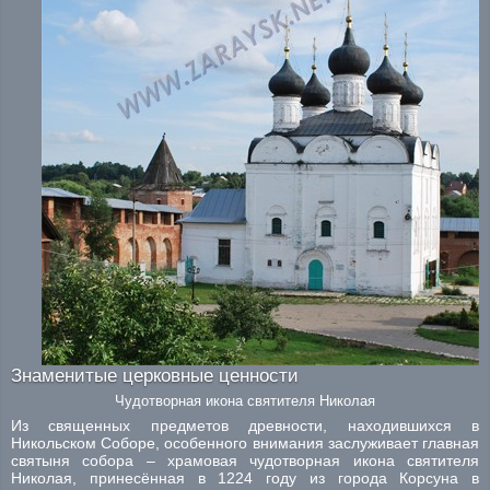
Знаменитые церковные ценности
Чудотворная икона святителя Николая
Из священных предметов древности, находившихся в
Никольском Соборе, особенного внимания заслуживает главная
святыня собора – храмовая чудотворная икона святителя
Николая, принесённая в 1224 году из города Корсуна в