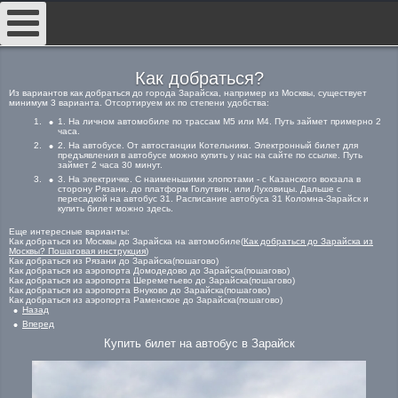
##
Как добраться?
Из вариантов как добраться до города Зарайска, например из Москвы, существует
минимум 3 варианта. Отсортируем их по степени удобства:
1. На личном автомобиле по трассам М5 или М4. Путь займет примерно 2
часа.
2. На автобусе. От автостанции Котельники. Электронный билет для
предъявления в автобусе можно купить у нас на сайте по ссылке. Путь
займет 2 часа 30 минут.
3. На электричке. С наименьшими хлопотами - с Казанского вокзала в
сторону Рязани. до платформ Голутвин, или Луховицы. Дальше с
пересадкой на автобус 31. Расписание автобуса 31 Коломна-Зарайск и
купить билет можно здесь.
Еще интересные варианты:
Как добраться из Москвы до Зарайска на автомобиле(
Как добраться до Зарайска из
Москвы? Пошаговая инструкция
)
Как добраться из Рязани до Зарайска(пошагово)
Как добраться из аэропорта Домодедово до Зарайска(пошагово)
Как добраться из аэропорта Шереметьево до Зарайска(пошагово)
Как добраться из аэропорта Внуково до Зарайска(пошагово)
Как добраться из аэропорта Раменское до Зарайска(пошагово)
Назад
Вперед
Купить билет на автобус в Зарайск