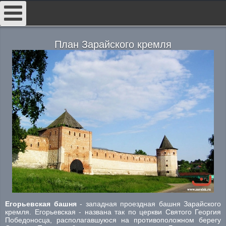
##
План Зарайского кремля
Егорьевская башня
- западная проездная башня Зарайского
кремля. Егорьевская - названа так по церкви Святого Георгия
Победоносца, располагавшуюся на противоположном берегу