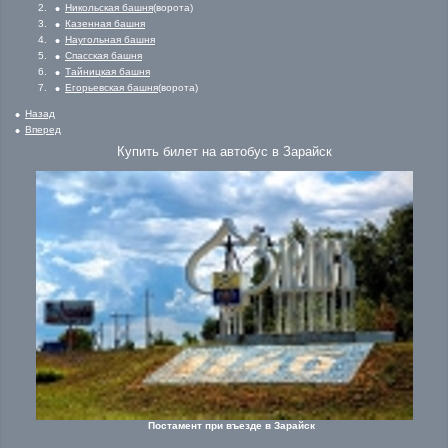
Никольская башня
(ворота)
Казенная башня
Наугольная башня
Спасская башня
Тайницкая башня
Егорьевская башня
(ворота)
Назад
Вперед
Купить билет на автобус в Зарайск
Постамент при въезде в Зарайск